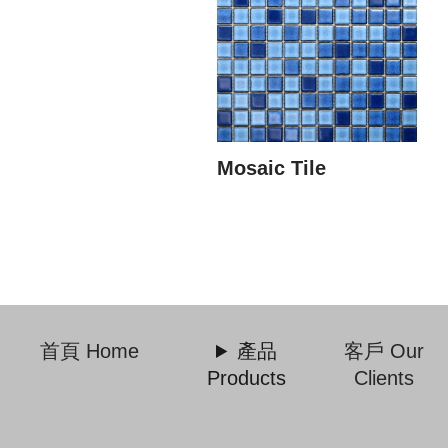
Mosaic Tile
首頁 Home
產品
客戶 Our
Products
Clients