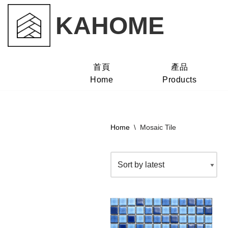
KAHOME
Skip
to
content
首頁
產品
Home
Products
Home
\
Mosaic Tile