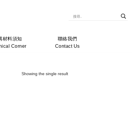
購材料須知
聯絡我們
nical Corner
Contact Us
Showing the single result